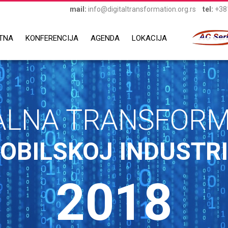
mail:
info@digitaltransformation.org.rs
tel:
+381
TNA
KONFERENCIJA
AGENDA
LOKACIJA
TALNA TRANSFORM
BILSKOJ INDUSTRI
2018