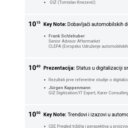
GIZ (Tomislav Knezević)
10
15
Key Note:
Dobavljači automobilskih 
Frank Schlehuber
Senior Advisor Aftermarket
CLEPA (Evropsko Udruženje automobilskih 
10
40
Prezentacija:
Status u digitalizaciji 
Rezultati prve referentne studije o digitaliza
Jürgen Kappenmann
GIZ Digitization/IT Expert, Karer Consulti
10
50
Key Note:
Trendovi i izazovi u automob
CEE Pregled tržišta i perspektiva u proizvo