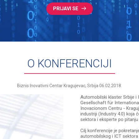
PRIJAVI SE
O KONFERENCIJI
Biznis Inovativni Centar Kragujevac, Srbija 06.02.2018.
Automobilski klaster Srbije 
Gesellschaft für Internation
Inovacionom Centru - Kraguje
industriji (Industry 4.0) koja
sektora i eksperte po pitanju 
Cilj konferencije je pokretanj
automobilskog i ICT sektora u