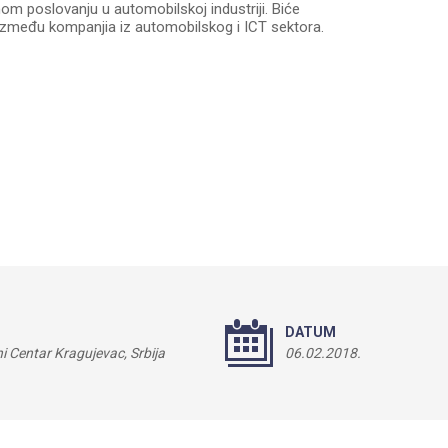
om poslovanju u automobilskoj industriji. Biće
između kompanjia iz automobilskog i ICT sektora.
DATUM
ni Centar Kragujevac, Srbija
06.02.2018.