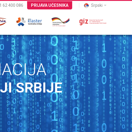
 62 400 086
PRIJAVA UČESNIKA
Srpski
ACIJA
JI SRBIJE