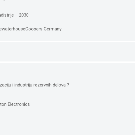
distrije – 2030
icewaterhouseCoopers Germany
izaciju i industriju rezervnih delova ?
ton Electronics