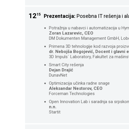
12
15
Prezentacija:
Posebna IT rešenja i al
Potražnja u nabavci i automatizacija u H
Zoran Lazarevic, CEO
DM Dokumenten Management GmbH, Lob
Primena 3D tehnologije kod razvoja proiz
dr. Nebojša Bogojević, Docent i glavni 
3D Impuls´ Laboratory, Fakultet za mašinstv
Smart City rešenja
Dejan Drajić
DunavNet
Optimizacija učinka radne snage
Aleksandar Nestorov, CEO
Forceman Technologies
Open Innovation Lab i saradnja sa srpsko
n.n.
Startit