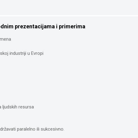
odnim prezentacijama i primerima
romena
koj industriji u Evropi
a ljudskih resursa
ržavati paralelno ili sukcesivno.