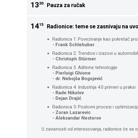
13
30
Pauza za ručak
14
15
Radionice: teme se zasnivaju na uv
Radionica 1: Povezivanje kao pokretač p
- Frank Schlehuber
Radionica 2: Trendovi i izazovi u automobils
- Christoph Stürmer
Radionica 3: Aditivne tehnologije
- Pierluigi Ghione
- dr. Nebojša Bogojević
Radionica 4: Industrija 4.0 primeri u praksi
- Rade Nikolov
- Dejan Drajić
Radionica 5: Poslovni procesi i optimizacij
- Zoran Lazarevic
- Aleksandar Nestorov
U zavisnosti od interesovanja, radionice će se od