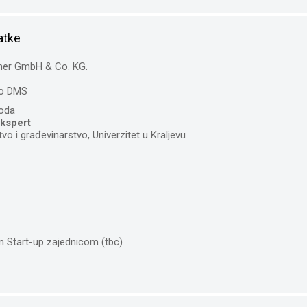
atke
ymer GmbH & Co. KG.
o DMS
voda
ekspert
o i građevinarstvo, Univerzitet u Kraljevu
m Start-up zajednicom (tbc)