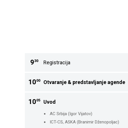
9
30
Registracija
10
00
Otvaranje & predstavljanje agende
10
05
Uvod
AC Srbija (Igor Vijatov)
ICT-CS, ASKA (Branimir Dženopoljac)