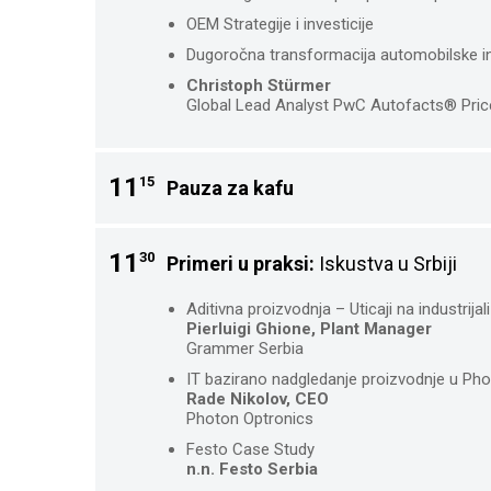
OEM Strategije i investicije
Dugoročna transformacija automobilske in
Christoph Stürmer
Global Lead Analyst PwC Autofacts® Pr
11
15
Pauza za kafu
11
30
Primeri u praksi:
Iskustva u Srbiji
Aditivna proizvodnja – Uticaji na industrijal
Pierluigi Ghione, Plant Manager
Grammer Serbia
IT bazirano nadgledanje proizvodnje u Pho
Rade Nikolov, CEO
Photon Optronics
Festo Case Study
n.n. Festo Serbia