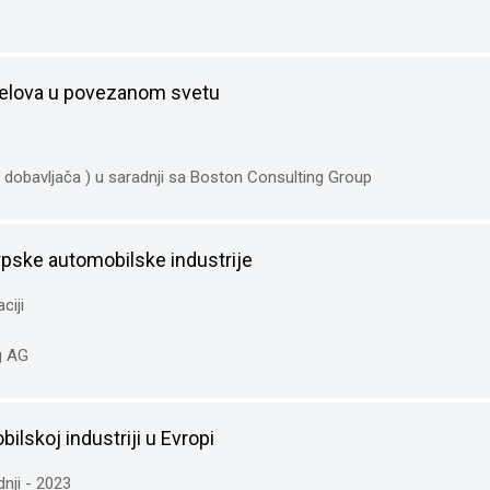
delova u povezanom svetu
dobavljača ) u saradnji sa Boston Consulting Group
srpske automobilske industrije
ciji
ng AG
ilskoj industriji u Evropi
dnji - 2023